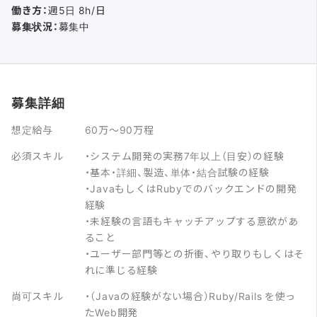
働き方：
週5日 8h/日
募集状況：
募集中
募集詳細
想定給与
60万〜90万程
必須スキル
・システム開発の実務7年以上（目安）の経験
・基本・詳細、製造、単体・結合試験の経験
・JavaもしくはRubyでのバックエンドの開発
経験
・未経験の言語もキャッチアップする意欲があ
ること
・ユーザー部門等との折衝、やり取りもしくはそ
れに準じる経験
尚可スキル
・（Javaの経験がない場合）Ruby/Rails を使っ
たWeb開発