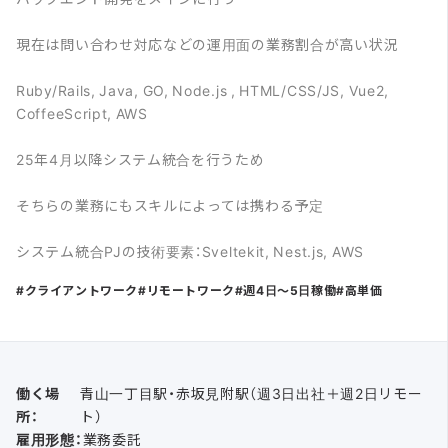
現在は問い合わせ対応などの運用面の業務割合が高い状況
Ruby/Rails, Java, GO, Node.js , HTML/CSS/JS, Vue2,
CoffeeScript, AWS
25年4月以降システム統合を行うため
そちらの業務にもスキルによっては携わる予定
システム統合PJの技術要素：Sveltekit, Nest.js, AWS
クライアントワーク
リモートワーク
週4日〜5日稼働
高単価
働く場
青山一丁目駅・赤坂見附駅（週3日出社＋週2日リモー
所：
ト）
雇用形態：
業務委託