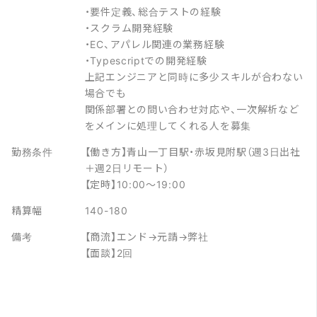
・要件定義、総合テストの経験
・スクラム開発経験
・EC、アパレル関連の業務経験
・Typescriptでの開発経験
上記エンジニアと同時に多少スキルが合わない
場合でも
関係部署との問い合わせ対応や、一次解析など
をメインに処理してくれる人を募集
勤務条件
【働き方】青山一丁目駅・赤坂見附駅（週3日出社
＋週2日リモート）
【定時】10:00～19:00
精算幅
140-180
備考
【商流】エンド→元請→弊社
【面談】2回