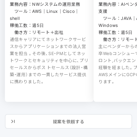
業務内容 ： NWシステムの運用業務

業務内容 ： AIベ
　ツール ： AWS｜Linux｜Cisco｜
支援

shell

　ツール ： JAVA｜
稼働工数 ： 週5日

Windows

　働き方 ： リモート＋出社
稼働工数 ： 週5日

通信キャリアにてネットワークサービ
　働き方 ： リモ
スからアプリケーションまでの法人営
主にベンダーから
業を担当 。その後、SE・PMとしてネッ
卒Webコンシュー
トワークとセキュリティを中心に、プリ
ロント,バックエ
セールスからポス トセールス（設計・構
経験を経ました。
築・運用）までの一貫したサービス提供
AWSメインにGC
に携わりました。
ります。
提案を依頼する