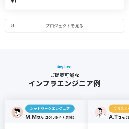
集)
プロジェクトを見る
Engineer
ご提案可能な
インフラエンジニア例
ネットワークエンジニア
フルスタ
M.M
A.T
さん（20代後半 / 男性）
さん（3