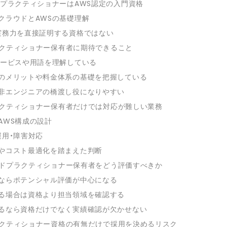
ドプラクティショナーはAWS認定の入門資格
クラウドとAWSの基礎理解
実務力を直接証明する資格ではない
ラクティショナー保有者に期待できること
サービスや用語を理解している
のメリットや料金体系の基礎を把握している
非エンジニアの橋渡し役になりやすい
ラクティショナー保有者だけでは対応が難しい業務
AWS構成の設計
運用・障害対応
やコスト最適化を踏まえた判断
ウドプラクティショナー保有者をどう評価すべきか
ならポテンシャル評価が中心になる
る場合は資格より担当領域を確認する
るなら資格だけでなく実績確認が欠かせない
ラクティショナー資格の有無だけで採用を決めるリスク