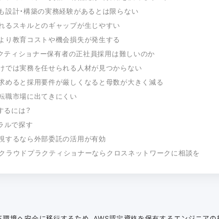
も設計・構築の実務経験があるとは限らない
れるスキルとのギャップが生じやすい
より教育コストや機会損失が発生する
クティショナー保有者の正社員採用は難しいのか
けでは実務を任せられる人材が見つからない
求めると採用要件が厳しくなると母数が大きく減る
転職市場に出てきにくい
するには？
ァラルで探す
視するなら外部委託の活用が有効
Sクラウドプラクティショナーならクロスネットワークに相談を
ド環境へ安全に移行するため、AWS認定資格を保有するエンジニアの