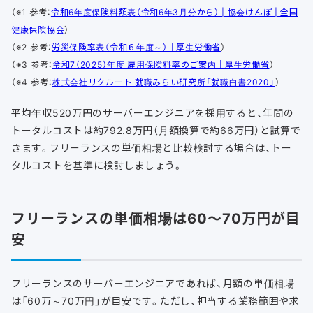
（※1 参考：
令和6年度保険料額表（令和6年3月分から） | 協会けんぽ | 全国
健康保険協会
）
（※2 参考：
労災保険率表（令和６年度～）｜厚生労働省
）
（※3 参考：
令和7（2025）年度 雇用保険料率のご案内｜厚生労働省
）
（※4 参考：
株式会社リクルート 就職みらい研究所「就職白書2020」
）
平均年収520万円のサーバーエンジニアを採用すると、年間の
トータルコストは約792.8万円（月額換算で約66万円）と試算で
きます。フリーランスの単価相場と比較検討する場合は、トー
タルコストを基準に検討しましょう。
フリーランスの単価相場は60～70万円が目
安
フリーランスのサーバーエンジニアであれば、月額の単価相場
は「60万～70万円」が目安です。ただし、担当する業務範囲や求