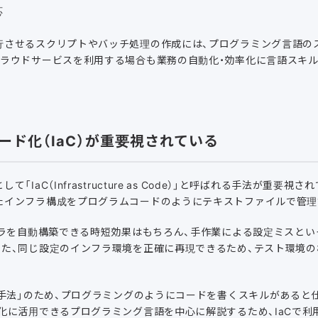
応
行させるスクリプトやバッチ処理の作成には、プログラミング言語の
クラウドサービスを利用する場合も業務の自動化・効率化に言語スキ
ード化（IaC）が重要視されている
IaC（Infrastructure as Code）」と呼ばれる手法が重要視
たインフラ構成をプログラムコードのようにテキストファイルで管理
フラを自動構築できる時短効果はもちろん、手作業による設定ミスと
また、同じ設定のインフラ環境を正確に再現できるため、テスト環境
る手法」のため、プログラミングのようにコードを書くスキルがあると
化に活用できるプログラミング言語を中心に解説するため、IaCで利