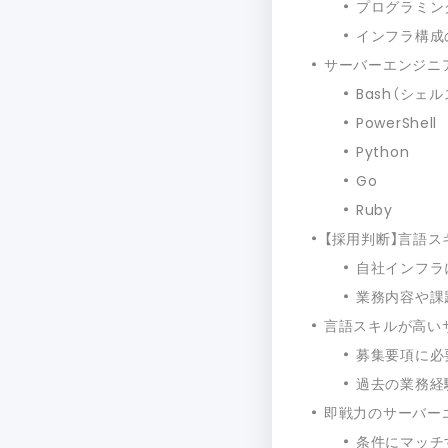
プログラミン
インフラ構成
サーバーエンジニ
Bash（シェ
PowerShell
Python
Go
Ruby
【採用判断】言語
自社インフラ
業務内容や課
言語スキルが高い
募集要項に必
過去の業務経
即戦力のサーバー
条件にマッチ