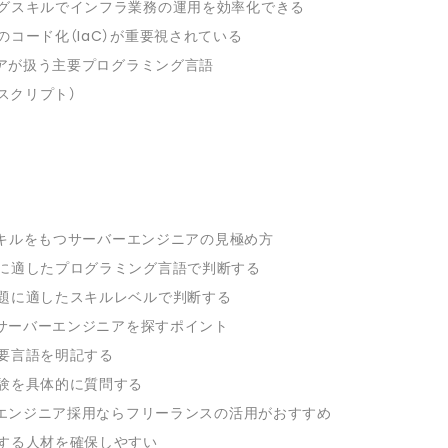
グスキルでインフラ業務の運用を効率化できる
のコード化（IaC）が重要視されている
アが扱う主要プログラミング言語
ルスクリプト）
スキルをもつサーバーエンジニアの見極め方
に適したプログラミング言語で判断する
題に適したスキルレベルで判断する
サーバーエンジニアを探すポイント
要言語を明記する
験を具体的に質問する
エンジニア採用ならフリーランスの活用がおすすめ
する人材を確保しやすい